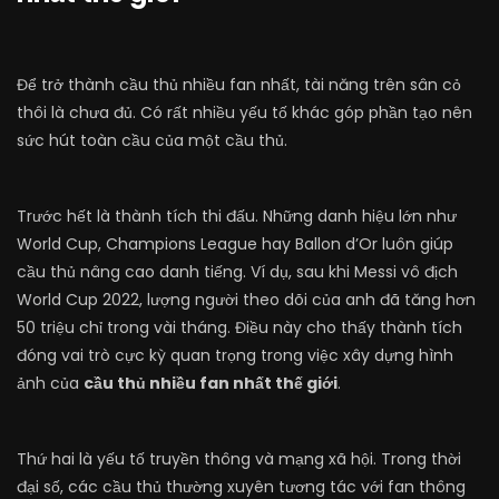
Để trở thành cầu thủ nhiều fan nhất, tài năng trên sân cỏ
thôi là chưa đủ. Có rất nhiều yếu tố khác góp phần tạo nên
sức hút toàn cầu của một cầu thủ.
Trước hết là thành tích thi đấu. Những danh hiệu lớn như
World Cup, Champions League hay Ballon d’Or luôn giúp
cầu thủ nâng cao danh tiếng. Ví dụ, sau khi Messi vô địch
World Cup 2022, lượng người theo dõi của anh đã tăng hơn
50 triệu chỉ trong vài tháng. Điều này cho thấy thành tích
đóng vai trò cực kỳ quan trọng trong việc xây dựng hình
ảnh của
cầu thủ nhiều fan nhất thế giới
.
Thứ hai là yếu tố truyền thông và mạng xã hội. Trong thời
đại số, các cầu thủ thường xuyên tương tác với fan thông