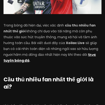
Trong bóng đá hiện đại, việc xác định
cầu thủ nhiều fan
nhất thế giới
không chỉ dựa vào tài năng mà còn phụ
thuộc vào sức hút truyền thông, mạng xã hội và tầm ảnh
hưởng toàn cầu. Bài viết dưới đây của
Xoilac Live
sẽ giúp
bạn có cái nhìn toàn diện về những ngôi sao sở hữu lượng
người hâm mộ đông đảo nhất hiện nay khi theo dõi
trực
tuyến bóng đá
.
Cầu thủ nhiều fan nhất thế giới là
ai?