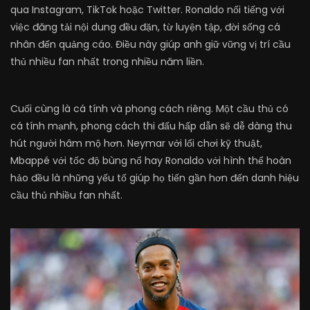
qua Instagram, TikTok hoặc Twitter. Ronaldo nổi tiếng với
việc đăng tải nội dung đều đặn, từ luyện tập, đời sống cá
nhân đến quảng cáo. Điều này giúp anh giữ vững vị trí cầu
thủ nhiều fan nhất trong nhiều năm liền.
Cuối cùng là cá tính và phong cách riêng. Một cầu thủ có
cá tính mạnh, phong cách thi đấu hấp dẫn sẽ dễ dàng thu
hút người hâm mộ hơn. Neymar với lối chơi kỹ thuật,
Mbappé với tốc độ bùng nổ hay Ronaldo với hình thể hoàn
hảo đều là những yếu tố giúp họ tiến gần hơn đến danh hiệu
cầu thủ nhiều fan nhất.