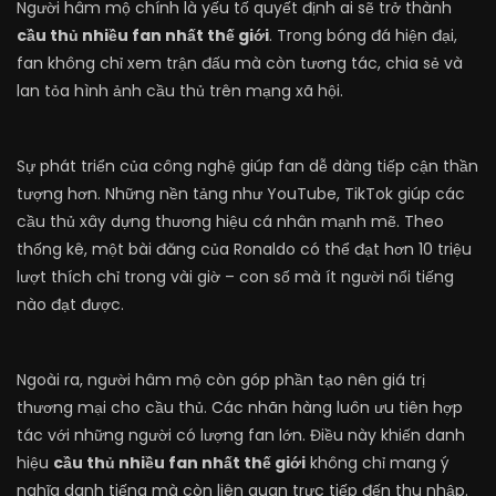
Người hâm mộ chính là yếu tố quyết định ai sẽ trở thành
cầu thủ nhiều fan nhất thế giới
. Trong bóng đá hiện đại,
fan không chỉ xem trận đấu mà còn tương tác, chia sẻ và
lan tỏa hình ảnh cầu thủ trên mạng xã hội.
Sự phát triển của công nghệ giúp fan dễ dàng tiếp cận thần
tượng hơn. Những nền tảng như YouTube, TikTok giúp các
cầu thủ xây dựng thương hiệu cá nhân mạnh mẽ. Theo
thống kê, một bài đăng của Ronaldo có thể đạt hơn 10 triệu
lượt thích chỉ trong vài giờ – con số mà ít người nổi tiếng
nào đạt được.
Ngoài ra, người hâm mộ còn góp phần tạo nên giá trị
thương mại cho cầu thủ. Các nhãn hàng luôn ưu tiên hợp
tác với những người có lượng fan lớn. Điều này khiến danh
hiệu
cầu thủ nhiều fan nhất thế giới
không chỉ mang ý
nghĩa danh tiếng mà còn liên quan trực tiếp đến thu nhập.