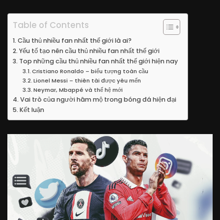
Table of Contents
Cầu thủ nhiều fan nhất thế giới là ai?
Yếu tố tạo nên cầu thủ nhiều fan nhất thế giới
Top những cầu thủ nhiều fan nhất thế giới hiện nay
Cristiano Ronaldo – biểu tượng toàn cầu
Lionel Messi – thiên tài được yêu mến
Neymar, Mbappé và thế hệ mới
Vai trò của người hâm mộ trong bóng đá hiện đại
Kết luận