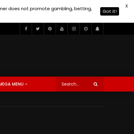
X
owner does not promote gambling, betting,
Got it!
MEGA MENU