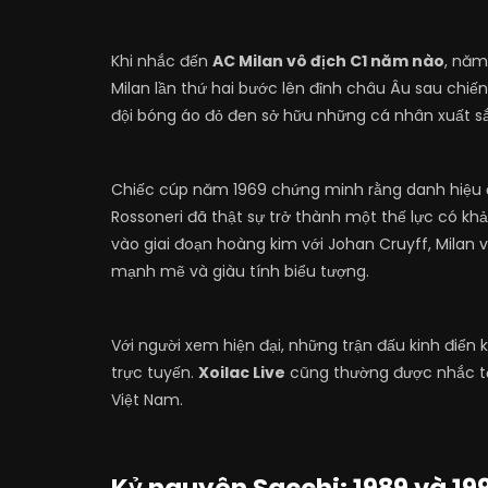
Khi nhắc đến
AC Milan vô địch C1 năm nào
, năm
Milan lần thứ hai bước lên đỉnh châu Âu sau chiến
đội bóng áo đỏ đen sở hữu những cá nhân xuất sắ
Chiếc cúp năm 1969 chứng minh rằng danh hiệu 
Rossoneri đã thật sự trở thành một thế lực có kh
vào giai đoạn hoàng kim với Johan Cruyff, Milan v
mạnh mẽ và giàu tính biểu tượng.
Với người xem hiện đại, những trận đấu kinh điển
trực tuyến.
Xoilac Live
cũng thường được nhắc tới
Việt Nam.