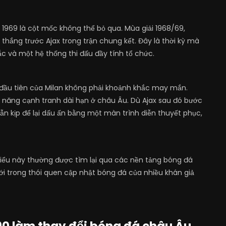
 1969 là cột mốc không thể bỏ qua. Mùa giải 1968/69,
 thắng trước Ajax trong trận chung kết. Đây là thời kỳ mà
c và một hệ thống thi đấu đầy tính tổ chức.
đầu tiên của Milan không phải khoảnh khắc may mắn.
ả năng cạnh tranh dài hạn ở châu Âu. Dù Ajax sau đó bước
ẫn kịp để lại dấu ấn bằng một màn trình diễn thuyết phục,
 kiểu này thường được tìm lại qua các nền tảng bóng đá
 trong thói quen cập nhật bóng đá của nhiều khán giả