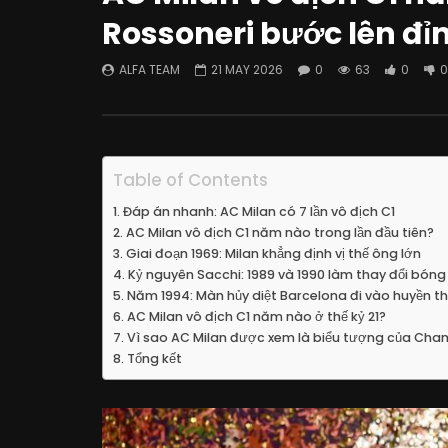
Rossoneri bước lên đỉ
ALFA TEAM
21 MAY 2026
0
63
0
0
Table of Contents
Đáp án nhanh: AC Milan có 7 lần vô địch C1
AC Milan vô địch C1 năm nào trong lần đầu tiên?
Giai đoạn 1969: Milan khẳng định vị thế ông lớn
Kỷ nguyên Sacchi: 1989 và 1990 làm thay đổi bón
Năm 1994: Màn hủy diệt Barcelona đi vào huyền th
AC Milan vô địch C1 năm nào ở thế kỷ 21?
Vì sao AC Milan được xem là biểu tượng của Ch
Tổng kết