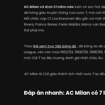
AC Milan vô địch C1 năm nào
luôn có sức hút đặ
đội bóng giàu truyền thống của nước Ý, mà còn là
Mỗi chiếc cúp C1 của Rossoneri đều gắn với một t
Rivera, Franco Baresi, Paolo Maldini, Marco van B
thể phai mờ.
Theo
link xem trực tiếp bóng đá
, đội bóng áo đỏ
League, vào các mùa 1962/63, 1968/69, 1988/89, 1
một CLB Ý tại đấu trường danh giá nhất châu Âu.
AC Milan là CLB giàu thành tích nhất nước Ý tại 
Đáp án nhanh: AC Milan có 7 l