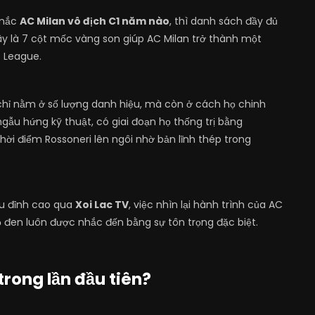
 mắc
AC Milan vô địch C1 năm nào
, thì danh sách đầy đủ
Đây là 7 cột mốc vàng son giúp AC Milan trở thành một
s League.
 chỉ nằm ở số lượng danh hiệu, mà còn ở cách họ chinh
gẫu hứng kỹ thuật, có giai đoạn họ thống trị bằng
thời điểm Rossoneri lên ngôi nhờ bản lĩnh thép trong
ầu đỉnh cao qua
Xoi Lac TV
, việc nhìn lại hành trình của AC
 đỏ đen luôn được nhắc đến bằng sự tôn trọng đặc biệt.
trong lần đầu tiên?