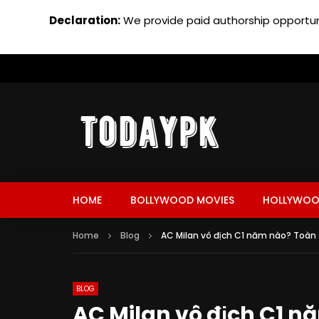
Declaration:
We provide paid authorship opportuni
HOME
BOLLYWOOD MOVIES
HOLLYWOO
Home
Blog
AC Milan vô địch C1 năm nào? Toàn 
BLOG
AC Milan vô địch C1 n