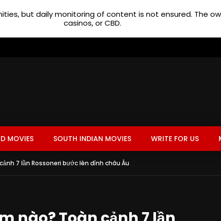
ties, but daily monitoring of content is not ensured. The 
casinos, or CBD.
D MOVIES
SOUTH INDIAN MOVIES
WRITE FOR US
cảnh 7 lần Rossoneri bước lên đỉnh châu Âu
ăm nào? Toàn cảnh 7 lần