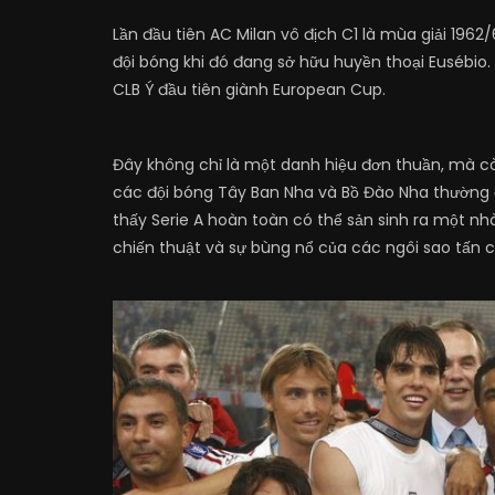
Lần đầu tiên AC Milan vô địch C1 là mùa giải 1962/
đội bóng khi đó đang sở hữu huyền thoại Eusébio. 
CLB Ý đầu tiên giành European Cup.
Đây không chỉ là một danh hiệu đơn thuần, mà còn
các đội bóng Tây Ban Nha và Bồ Đào Nha thường 
thấy Serie A hoàn toàn có thể sản sinh ra một nhà
chiến thuật và sự bùng nổ của các ngôi sao tấn 