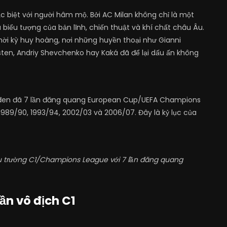
c biệt với người hâm mộ. Bởi AC Milan không chỉ là một
 biểu tượng của bản lĩnh, chiến thuật và khí chất châu Âu.
hời kỳ huy hoàng, nơi những huyền thoại như Gianni
asten, Andriy Shevchenko hay Kaká đã để lại dấu ấn không
 đen đã 7 lần đăng quang European Cup/UEFA Champions
989/90, 1993/94, 2002/03 và 2006/07. Đây là kỷ lục của
đấu trường C1/Champions League với 7 lần đăng quang
ần vô địch C1